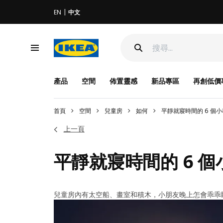
EN
中文
產品
空間
佈置靈感
新品專區
再創低價
首頁
空間
兒童房
如何
平靜就寢時間的 6 個
上一頁
平靜就寢時間的 6 個
兒童房內有太空船、畫室和積木，小朋友晚上怎會乖乖