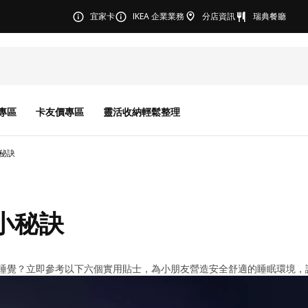
宜家卡
IKEA 企業業務
分店資訊
瑞典餐廳
專區
卡友價專區
靈活收納輕鬆整理
小秘訣
小秘訣
睡覺？立即參考以下六個實用貼士，為小朋友營造安全舒適的睡眠環境，