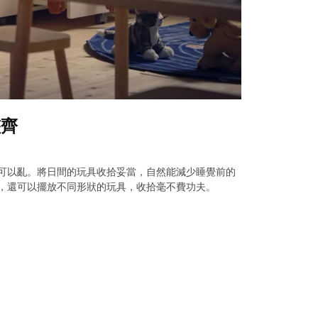
整齊
可以亂。將日間的玩具收拾妥當，自然能減少睡覺前的
，還可以擺放不同形狀的玩具，收拾毫不費功夫。