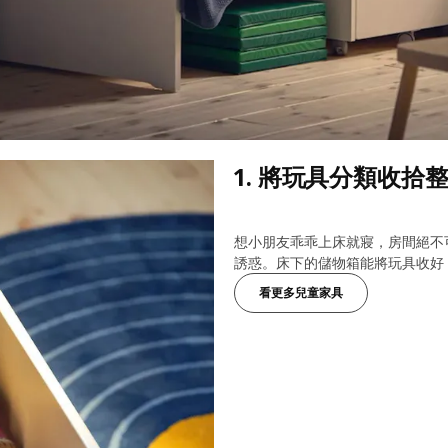
1. 將玩具分類收拾
想小朋友乖乖上床就寢，房間絕不
誘惑。床下的儲物箱能將玩具收好
看更多兒童家具