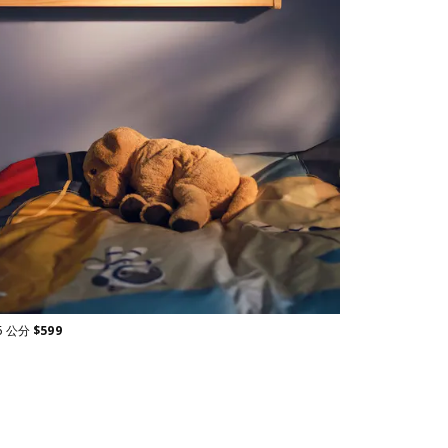
6 公分
$
599