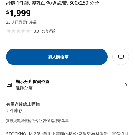
紗簾 1件裝, 淺乳白色/含織帶, 300x250 公分
1,999
$
23 人已購買此產品
沒有評論
0.0
加入購物車
顯示分店貨架位置
選擇分店
有庫存於線上購物
7 件庫存
實際貨況與價格依各分店/通路標示為準
STOCKHOLM 25紗簾用上清爽的棉/亞麻混織布材製造，富個性且