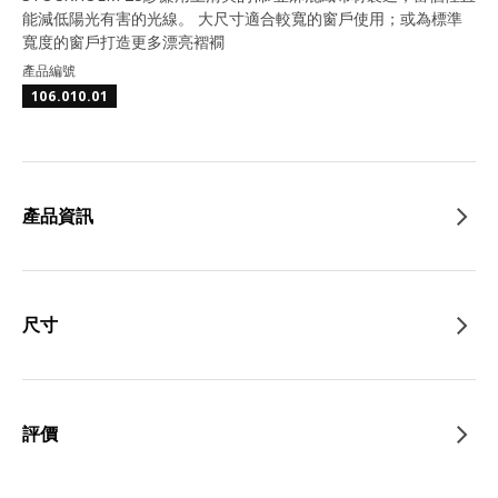
能減低陽光有害的光線。 大尺寸適合較寬的窗戶使用；或為標準
寬度的窗戶打造更多漂亮褶襉
產品編號
106.010.01
產品資訊
尺寸
評價