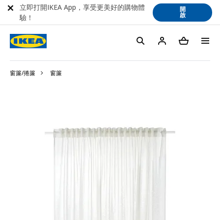
立即打開IKEA App，享受更美好的購物體
開
啟
驗！
窗簾/捲簾
窗簾