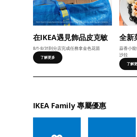
在IKEA遇見飾品皮克敏
全新
8/1-8/31到分店完成任務拿金色花苗
蒜香小龍
沙拉
了解更多
了解
IKEA Family 專屬優惠