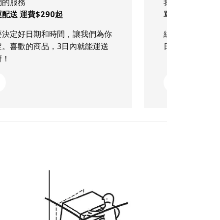
們的服務
我們的服務
配送 運費$290起
單筆滿$499 
要決定好日期和時間，讓我們為你
線上下單喜愛的
定。喜歡的商品，3日內就能運送
日到貨！
府！