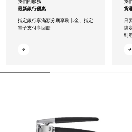
我們的服務
我
最新銀行優惠
貨運
指定銀行享滿額分期享刷卡金、指定
只
電子支付享回饋！
搞
到