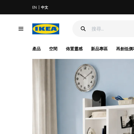
EN
中文
產品
空間
佈置靈感
新品專區
再創低價