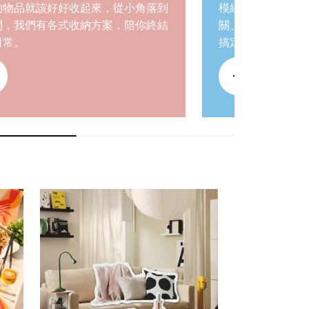
的物品就該好好收起來，從小角落到
模組化設計可依不
間，我們有各式收納方案，陪你終結
關、臥室、兒童房
日常。
搞定！