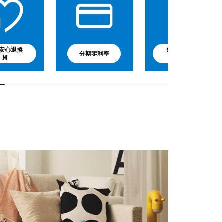
安心退換
免費嬰兒副食
分期零利率
貨
品