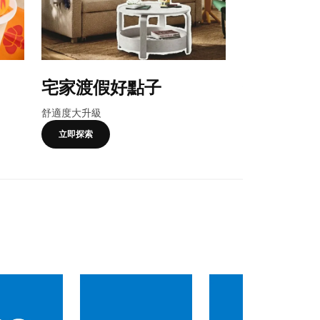
宅家渡假好點子
合購優惠
舒適度大升級
卡友獨享，一起
立即探索
了解更多