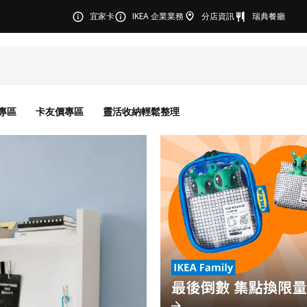
宜家卡
IKEA 企業業務
分店資訊
瑞典餐廳
專區
卡友價專區
靈活收納輕鬆整理