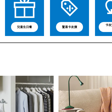
卡友
兒童生日餐
驚喜卡友價