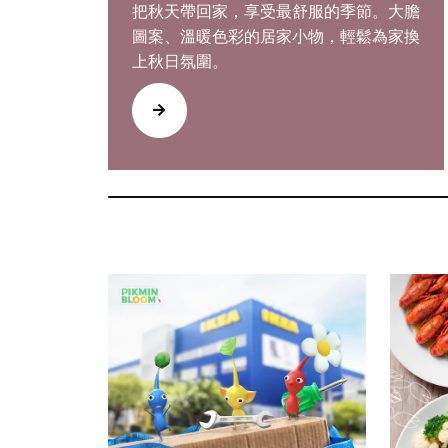
把秋天帶回家，享受最舒服的季節。大膽
圖案、溫暖色彩的居家小物，輕鬆為家換
上秋日氛圍。