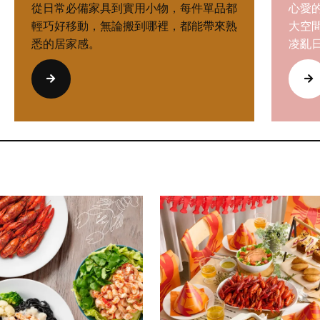
從日常必備家具到實用小物，每件單品都
心愛
輕巧好移動，無論搬到哪裡，都能帶來熟
大空
悉的居家感。
凌亂