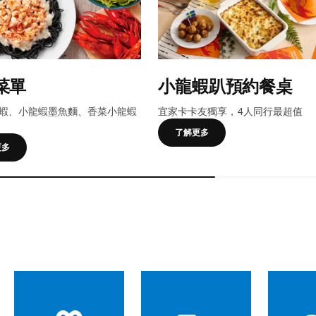
菜單
小龍蝦趴預約餐桌
蝦、小龍蝦墨魚麵、香菜小龍蝦
宜家卡卡友獨享，4人同行最超值
了解更多
更多