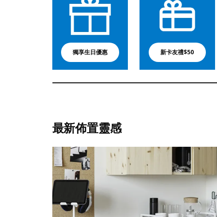
獨享生日優惠
新卡友禮$50
最新佈置靈感