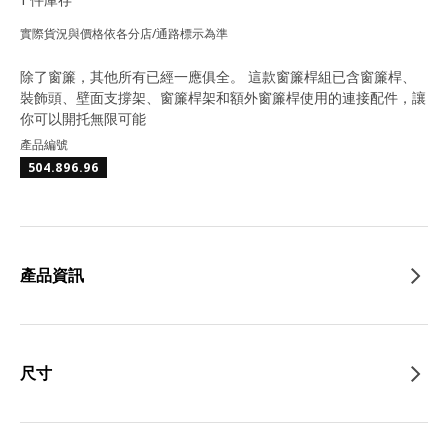
實際貨況與價格依各分店/通路標示為準
除了窗簾，其他所有已經一應俱全。 這款窗簾桿組已含窗簾桿、
裝飾頭、壁面支撐架、窗簾桿架和額外窗簾桿使用的連接配件，讓
你可以開托無限可能
產品編號
504.896.96
產品資訊
尺寸