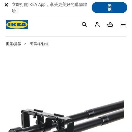
立即打開IKEA App，享受更美好的購物體
開
啟
驗！
窗簾/捲簾
窗簾桿/軌道