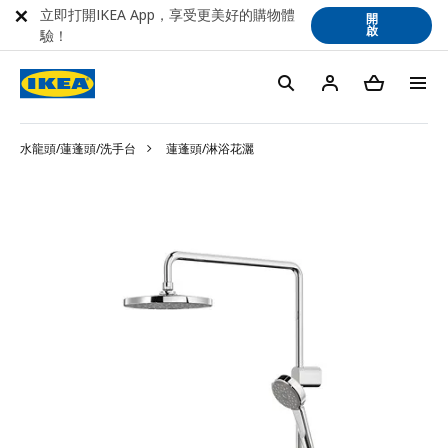
立即打開IKEA App，享受更美好的購物體
開
啟
驗！
水龍頭/蓮蓬頭/洗手台
蓮蓬頭/淋浴花灑