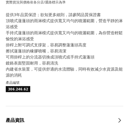
實際貨況與價格依各分店/通路標示為準
提供3年品質保證；欲知更多細則，請參閱品質保證書
頂噴式蓮蓬頭的雨淋模式提供寬又均勻的噴灑範圍，營造平靜的淋
浴感受
手持式蓮蓬頭的雨淋模式提供寬又均勻的噴灑範圍，為你營造輕鬆
愉悅的淋浴感受
掛桿上附可調式支撐架，容易調整蓮蓬頭高度
擦拭蓮蓬頭的橡膠噴嘴，容易清潔
可用掛桿上的分流器切換成頂噴式或手持式蓮蓬頭
鍍鉻表面堅固耐用，容易清洗
內建省水裝置，可提供舒適的水流體驗，同時有效減少水資源及能
源的消耗
產品編號
306.246.62
產品資訊