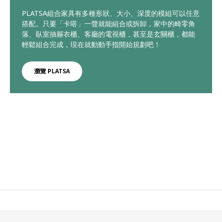
PLATSA組合家具有多種形狀、大小、深度的模組可以任意
搭配。只要「卡嗒」一聲就能組合或拆卸，家中的畸零角
落、臥室抽屜衣櫃、客廳的電視櫃，甚至是玄關櫃，都能
輕鬆組合完成，現在就動動手指開始規劃吧！
瀏覽 PLATSA