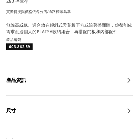
283 件庫存
實際貨況與價格依各分店/通路標示為準
無論高或低、適合放在傾斜式天花板下方或沿著整面牆，你都能依
需求創造個人的PLATSA收納組合，再搭配門板和內部配件
產品編號
603.862.59
產品資訊
尺寸