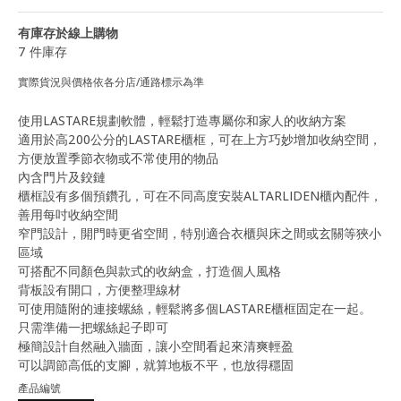
有庫存於線上購物
7 件庫存
實際貨況與價格依各分店/通路標示為準
使用LASTARE規劃軟體，輕鬆打造專屬你和家人的收納方案
適用於高200公分的LASTARE櫃框，可在上方巧妙增加收納空間，
方便放置季節衣物或不常使用的物品
內含門片及鉸鏈
櫃框設有多個預鑽孔，可在不同高度安裝ALTARLIDEN櫃內配件，
善用每吋收納空間
窄門設計，開門時更省空間，特別適合衣櫃與床之間或玄關等狹小
區域
可搭配不同顏色與款式的收納盒，打造個人風格
背板設有開口，方便整理線材
可使用隨附的連接螺絲，輕鬆將多個LASTARE櫃框固定在一起。
只需準備一把螺絲起子即可
極簡設計自然融入牆面，讓小空間看起來清爽輕盈
可以調節高低的支腳，就算地板不平，也放得穩固
產品編號