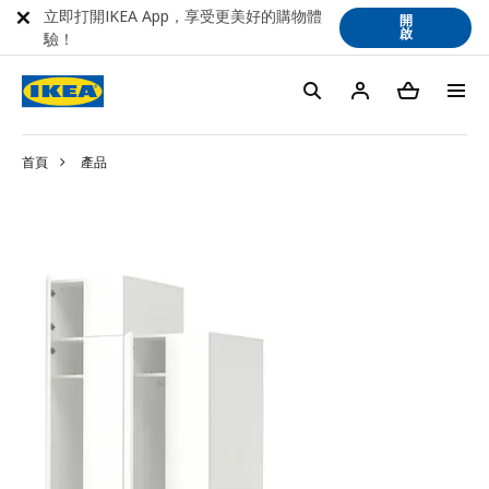
立即打開IKEA App，享受更美好的購物體
開
啟
驗！
首頁
產品