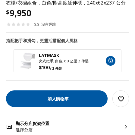
衣櫃/衣櫥組合，白色/附高度延伸櫃，240x62x237 公分
9,950
$
沒有評論
0.0
搭配把手和掛勾，更靈活搭配個人風格
LATMASK
夾式把手, 白色, 60 公厘 2 件裝
$
100
/ 2 件裝
加入購物車
顯示分店貨架位置
選擇分店