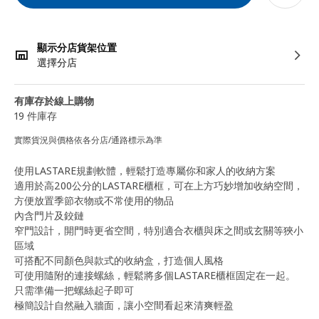
顯示分店貨架位置
選擇分店
有庫存於線上購物
19 件庫存
實際貨況與價格依各分店/通路標示為準
使用LASTARE規劃軟體，輕鬆打造專屬你和家人的收納方案
適用於高200公分的LASTARE櫃框，可在上方巧妙增加收納空間，
方便放置季節衣物或不常使用的物品
內含門片及鉸鏈
窄門設計，開門時更省空間，特別適合衣櫃與床之間或玄關等狹小
區域
可搭配不同顏色與款式的收納盒，打造個人風格
可使用隨附的連接螺絲，輕鬆將多個LASTARE櫃框固定在一起。
只需準備一把螺絲起子即可
極簡設計自然融入牆面，讓小空間看起來清爽輕盈