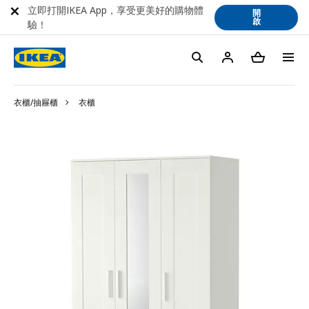
立即打開IKEA App，享受更美好的購物體
開
啟
驗！
衣櫃/抽屜櫃
衣櫃