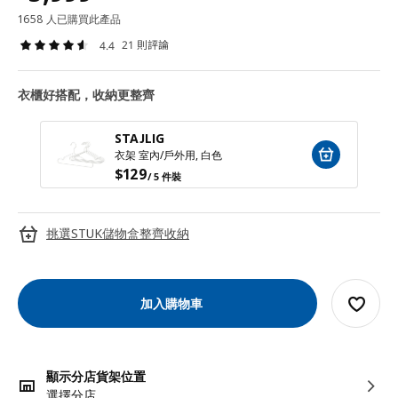
1658 人已購買此產品
21 則評論
4.4
衣櫃好搭配，收納更整齊
STAJLIG
衣架 室內/戶外用, 白色
$
129
/ 5 件裝
挑選STUK儲物盒整齊收納
加入購物車
顯示分店貨架位置
選擇分店