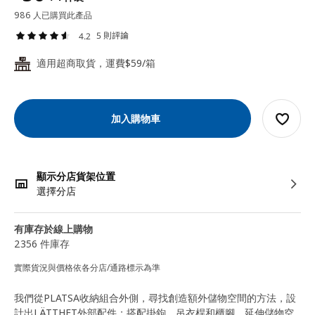
986 人已購買此產品
5 則評論
4.2
適用超商取貨，運費$59/箱
24
加入購物車
顯示分店貨架位置
選擇分店
有庫存於線上購物
2356 件庫存
實際貨況與價格依各分店/通路標示為準
我們從PLATSA收納組合外側，尋找創造額外儲物空間的方法，設
計出LÄTTHET外部配件；搭配掛鉤、吊衣桿和櫃腳，延伸儲物空