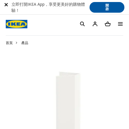
立即打開IKEA App，享受更美好的購物體
開
啟
驗！
首頁
產品