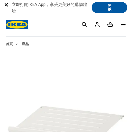
立即打開IKEA App，享受更美好的購物體
開
啟
驗！
首頁
產品