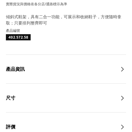
實際貨況與價格依各分店/通路標示為準
傾斜式鞋架，具有二合一功能，可展示和收納鞋子，方便隨時拿
取；只要排列整齊即可
產品編號
402.572.58
產品資訊
尺寸
評價