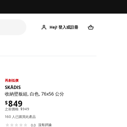
Hej! 登入或註冊
再創低價
SKÅDIS
收納壁板組, 白色, 76x56 公分
849
$
之前價格:
$
949
160 人已購買此產品
沒有評論
0.0