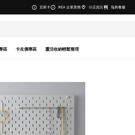
宜家卡
IKEA 企業業務
分店資訊
瑞典餐廳
專區
卡友價專區
靈活收納輕鬆整理