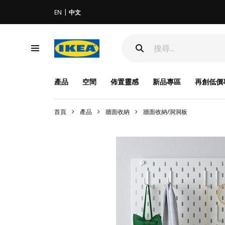
EN
中文
產品
空間
佈置靈感
新品專區
再創低價
首頁
產品
牆面收納
牆面收納/洞洞板