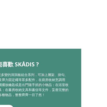
喜歡 SKÅDIS ?
S 是多變的洞洞板組合系列，可加上層架、掛勾、
及彈力固定繩等眾多配件，在廚房收納烹調用
關擺放鑰匙或是出門隨手抓的小物品；在浴室收
具；在書房收納文具和書信等文件，妥善完整的
各種物品，整整齊齊一目了然！