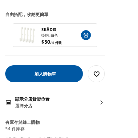
自由搭配，收納更簡單
SKÅDIS
SKÅD
掛鉤, 白色
夾子, 
$
50
$
50
/ 5 件裝
/
加入購物車
顯示分店貨架位置
選擇分店
有庫存於線上購物
54 件庫存