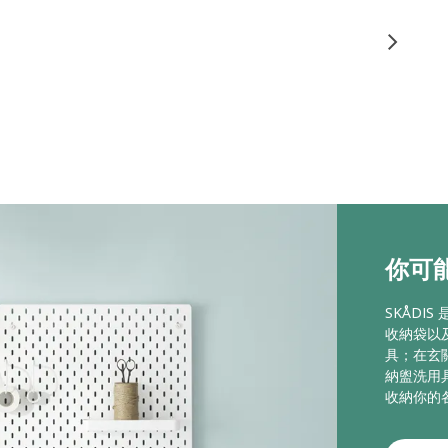
你可能
SKÅDI
收納袋以
具；在玄
納盥洗用
收納你的