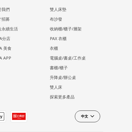
於我們
雙人床墊
才招募
布沙發
造永續生活
收納櫃/櫃子/層架
EA分店
PAX 衣櫃
EA 美食
衣櫃
EA APP
電腦桌/書桌/工作桌
書櫃/櫃子
升降桌/辦公桌
雙人床
探索更多產品
中文