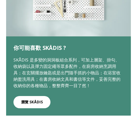
你可能喜歡 SKÅDIS ?
SKÅDIS 是多變的洞洞板組合系列，可加上層架、掛勾、
收納袋以及彈力固定繩等眾多配件，在廚房收納烹調用
具；在玄關擺放鑰匙或是出門隨手抓的小物品；在浴室收
納盥洗用具；在書房收納文具和書信等文件，妥善完整的
收納你的各種物品，整整齊齊一目了然！
瀏覽 SKÅDIS