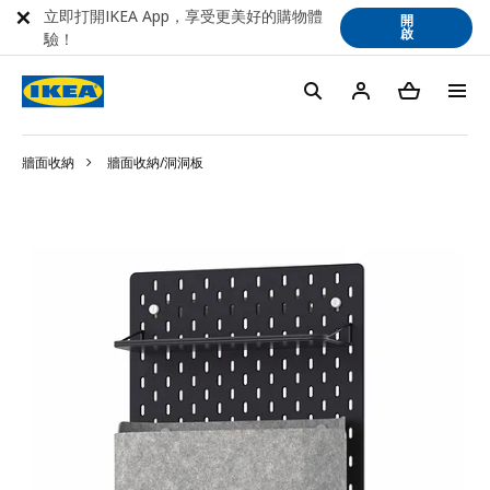
立即打開IKEA App，享受更美好的購物體
開
啟
驗！
牆面收納
牆面收納/洞洞板