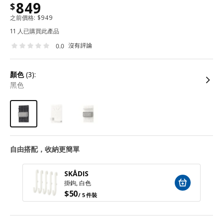
849
$
之前價格:
$
949
11 人已購買此產品
沒有評論
0.0
顏色
(3):
黑色
自由搭配，收納更簡單
SKÅDIS
掛鉤, 白色
$
50
/ 5 件裝