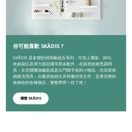
你可能喜歡 SKÅDIS ?
SKÅDIS 是多變的洞洞板組合系列，可加上層架、掛勾、
收納袋以及彈力固定繩等眾多配件，在廚房收納烹調用
具；在玄關擺放鑰匙或是出門隨手抓的小物品；在浴室收
納盥洗用具；在書房收納文具和書信等文件，妥善完整的
收納你的各種物品，整整齊齊一目了然！
瀏覽 SKÅDIS