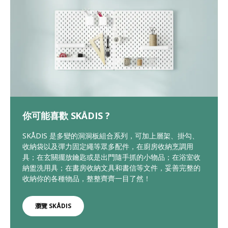
你可能喜歡 SKÅDIS ?
SKÅDIS 是多變的洞洞板組合系列，可加上層架、掛勾、
收納袋以及彈力固定繩等眾多配件，在廚房收納烹調用
具；在玄關擺放鑰匙或是出門隨手抓的小物品；在浴室收
納盥洗用具；在書房收納文具和書信等文件，妥善完整的
收納你的各種物品，整整齊齊一目了然！
瀏覽 SKÅDIS