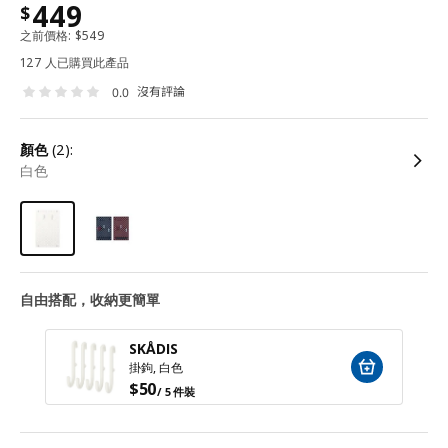
449
$
之前價格:
$
549
127 人已購買此產品
沒有評論
0.0
顏色
(2):
白色
自由搭配，收納更簡單
SKÅDIS
掛鉤, 白色
$
50
/ 5 件裝