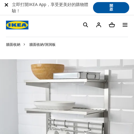
立即打開IKEA App，享受更美好的購物體
開
啟
驗！
牆面收納
牆面收納/洞洞板