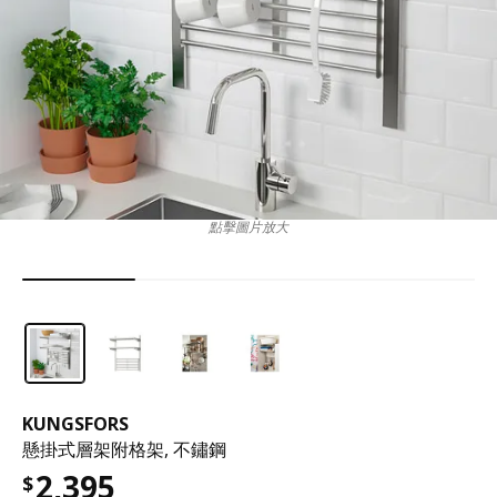
點擊圖片放大
KUNGSFORS
懸掛式層架附格架, 不鏽鋼
2,395
$