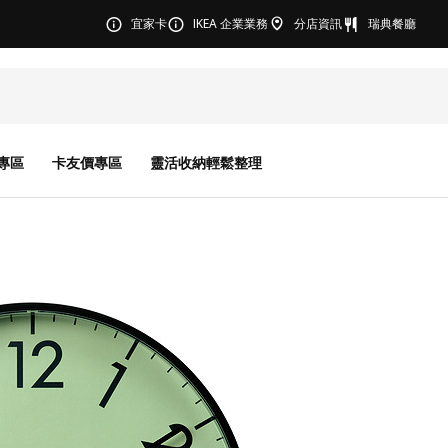
宜家卡
IKEA 企業業務
分店資訊
瑞典餐廳
專區
卡友價專區
靈活收納輕鬆整理