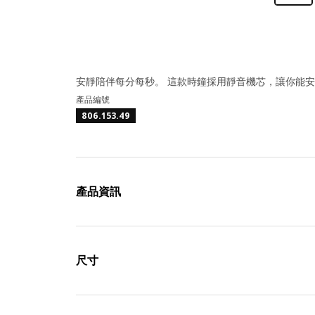
安靜陪伴每分每秒。 這款時鐘採用靜音機芯，讓你能
產品編號
806.153.49
產品資訊
尺寸