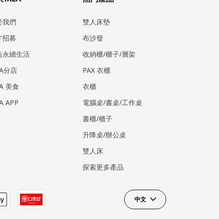
於我們
雙人床墊
才招募
布沙發
造永續生活
收納櫃/櫃子/層架
EA分店
PAX 衣櫃
EA 美食
衣櫃
EA APP
電腦桌/書桌/工作桌
書櫃/櫃子
升降桌/辦公桌
雙人床
探索更多產品
中文