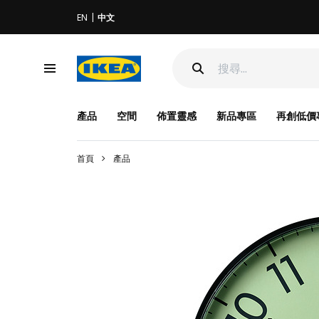
EN
中文
產品
空間
佈置靈感
新品專區
再創低價
首頁
產品