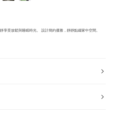
安靜享受放鬆與睡眠時光。 設計簡約優雅，靜靜點綴家中空間。