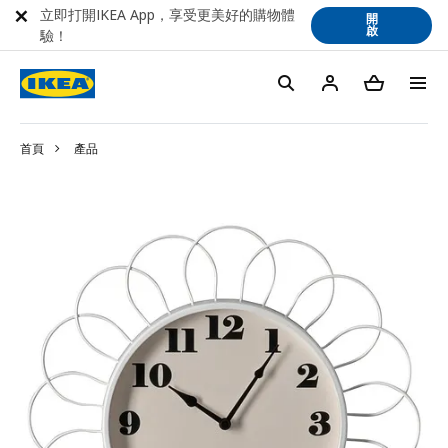
立即打開IKEA App，享受更美好的購物體
開
啟
驗！
首頁
產品