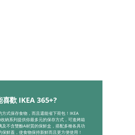
歡 IKEA 365+?
的方式保存食物，而且還能省下荷包！IKEA
 食物收納系列提供你最多元的保存方式，可進烤箱
璃及不含雙酚A材質的保鮮盒，搭配多種各具功
的保鮮蓋，使食物保持新鮮而且更方便使用！