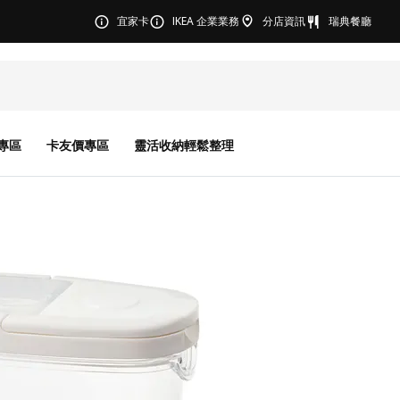
宜家卡
IKEA 企業業務
分店資訊
瑞典餐廳
專區
卡友價專區
靈活收納輕鬆整理