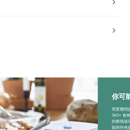
你可能喜
用更聰明
365+
的耐熱玻
能與特色