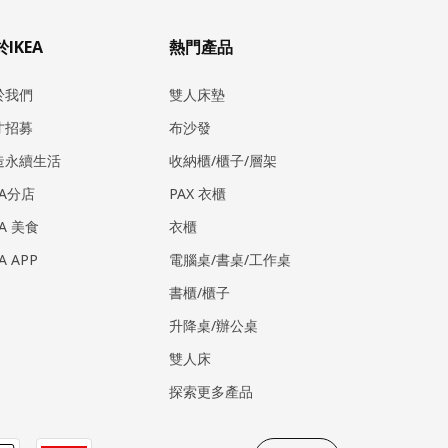
IKEA
熱門產品
於我們
雙人床墊
才招募
布沙發
造永續生活
收納櫃/櫃子/層架
EA分店
PAX 衣櫃
EA 美食
衣櫃
EA APP
電腦桌/書桌/工作桌
書櫃/櫃子
升降桌/辦公桌
雙人床
探索更多產品