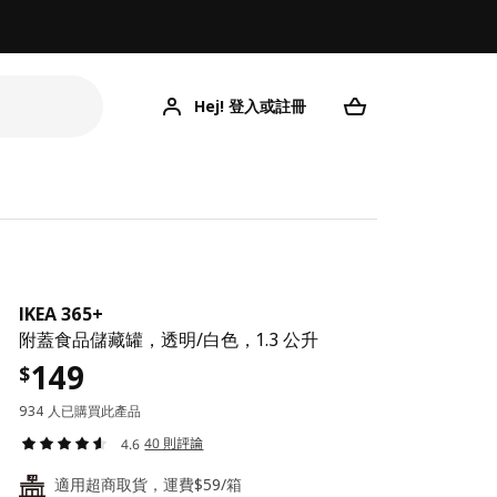
Hej! 登入或註冊
IKEA 365+
附蓋食品儲藏罐，透明/白色，1.3 公升
149
$
934 人已購買此產品
40 則評論
4.6
適用超商取貨，運費$59/箱
24