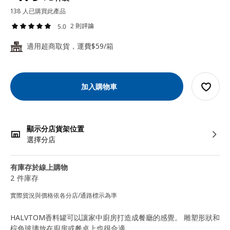
138 人已購買此產品
2 則評論
5.0
適用超商取貨，運費$59/箱
24
加入購物車
顯示分店貨架位置
選擇分店
有庫存於線上購物
2 件庫存
實際貨況與價格依各分店/通路標示為準
HALVTOM香料罐可以讓家中廚房打造成餐廳的感覺。 雕塑形狀和
棕色玻璃放在廚房或餐桌上也很合適