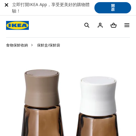
立即打開IKEA App，享受更美好的購物體
開
啟
驗！
食物保鮮收納
保鮮盒/保鮮袋