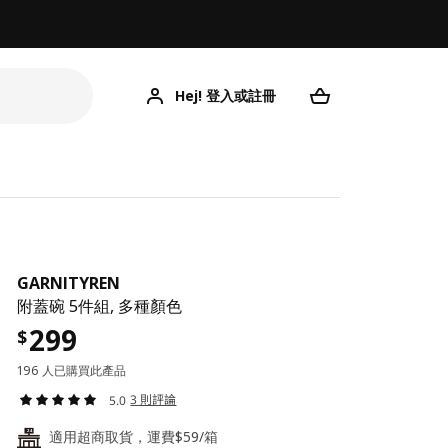
Hej! 登入或註冊
GARNITYREN
附蓋碗 5件組, 多種顏色
299
$
196 人已購買此產品
3 則評論
5.0
適用超商取貨，運費$59/箱
24