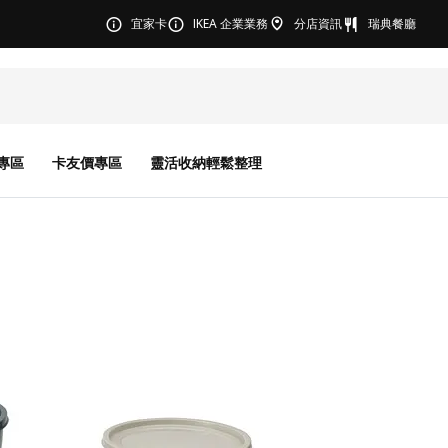
宜家卡
IKEA 企業業務
分店資訊
瑞典餐廳
專區
卡友價專區
靈活收納輕鬆整理