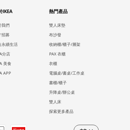
IKEA
熱門產品
於我們
雙人床墊
才招募
布沙發
造永續生活
收納櫃/櫃子/層架
EA分店
PAX 衣櫃
EA 美食
衣櫃
EA APP
電腦桌/書桌/工作桌
書櫃/櫃子
升降桌/辦公桌
雙人床
探索更多產品