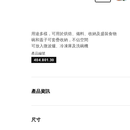
用途多樣，可用於烘焙、備料、收納及盛裝食物
碗和蓋子可套疊收納，不佔空間
可放入微波爐、冷凍庫及洗碗機
產品編號
404.801.30
產品資訊
尺寸