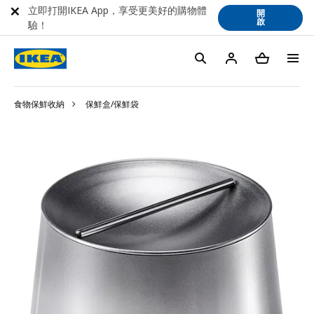
立即打開IKEA App，享受更美好的購物體
開
啟
驗！
食物保鮮收納
保鮮盒/保鮮袋