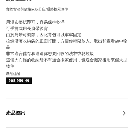
實際貨況與價格依各分店/通路標示為準
用濕布擦拭即可，容易保持乾淨
可手提或用長肩帶後背
由於肩帶可調節，因此背包可以牢牢固定
拉鍊沿著收納袋的正面打開，方便你輕鬆放入、取出和查看袋中物
品
非常適合儲存和運送你想要回收的洗衣或乾垃圾
這個大而輕的收納袋不單適合搬家使用，也適合搬家後用來儲大型
物件
產品編號
905.959.49
產品資訊