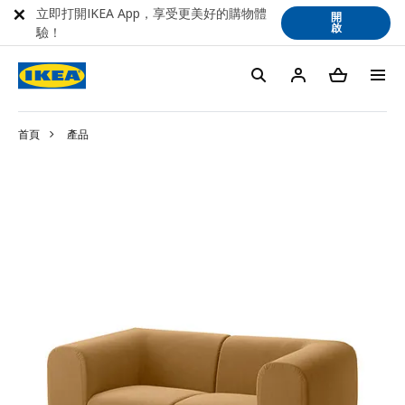
立即打開IKEA App，享受更美好的購物體
開
啟
驗！
首頁
產品