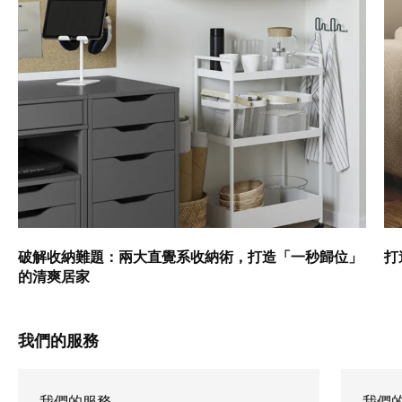
破解收納難題：兩大直覺系收納術，打造「一秒歸位」
打
的清爽居家
我們的服務
我們的服務
我們