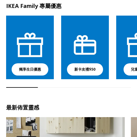
IKEA Family 專屬優惠
獨享生日優惠
新卡友禮$50
兒
最新佈置靈感