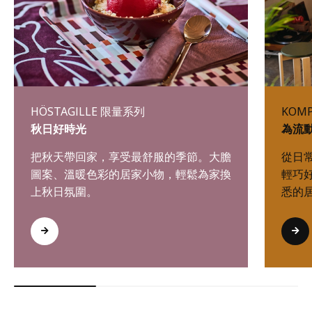
HÖSTAGILLE 限量系列
KOM
秋日好時光
為流
把秋天帶回家，享受最舒服的季節。大膽
從日
圖案、溫暖色彩的居家小物，輕鬆為家換
輕巧
上秋日氛圍。
悉的