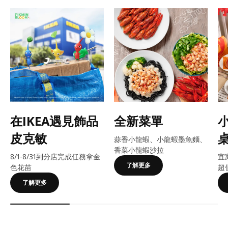
在IKEA遇見飾品
全新菜單
皮克敏
蒜香小龍蝦、小龍蝦墨魚麵、
香菜小龍蝦沙拉
8/1-8/31到分店完成任務拿金
宜
了解更多
色花苗
超
了解更多