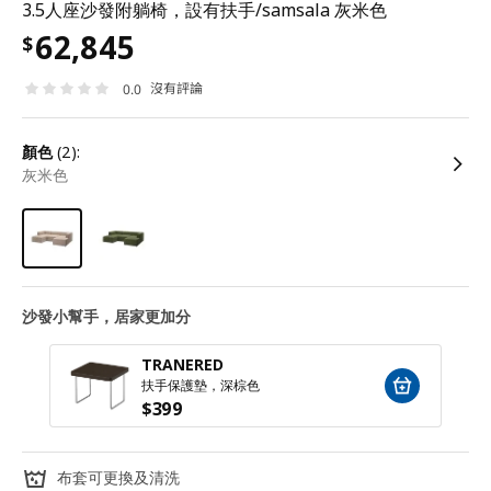
3.5人座沙發附躺椅，設有扶手/samsala 灰米色
62,845
$
沒有評論
0.0
顏色
(2):
灰米色
沙發小幫手，居家更加分
TRANERED
扶手保護墊，深棕色
$
399
布套可更換及清洗