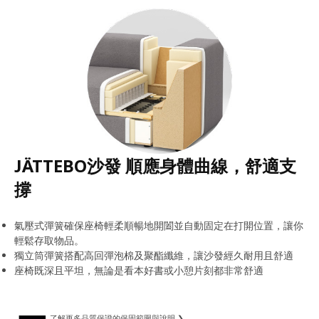
JÄTTEBO沙發 順應身體曲線，舒適支
撐
氣壓式彈簧確保座椅輕柔順暢地開闔並自動固定在打開位置，讓你
輕鬆存取物品。
獨立筒彈簧搭配高回彈泡棉及聚酯纖維，讓沙發經久耐用且舒適
座椅既深且平坦，無論是看本好書或小憩片刻都非常舒適
了解更多品質保證的保固範圍與說明 ❯