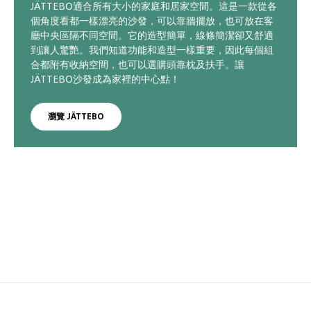
JÄTTEBO適合所有大小的家庭和居家空間。這是一款從各
個角度看都一樣漂亮的沙發，可以靠牆擺放，也可放在客
廳中央區隔不同空間。它的造型簡單，線條簡潔卻又舒適
到讓人驚艷。我們知道功能和造型一樣重要，因此每個組
合都附有收納空間，也可以選購頭靠枕及扶手。讓
JÄTTEBO沙發成為家裡的中心點！
瀏覽 JÄTTEBO