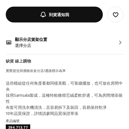
到貨通知我
顯示分店貨架位置
選擇分店
缺貨 線上購物
實際貨況與價格依各分店/通路標示為準
這些模組從任何角度看都同樣美觀，可靠牆擺放，也可放在房間中
央
採用Samsala製成，這種特粗條燈芯絨柔軟舒適，可為房間增添個
性
布套可用洗衣機清洗，且容易拆下及裝回，容易保持乾淨
10年品質保證，詳情請參閱品質保證單張
產品編號
394.713.77