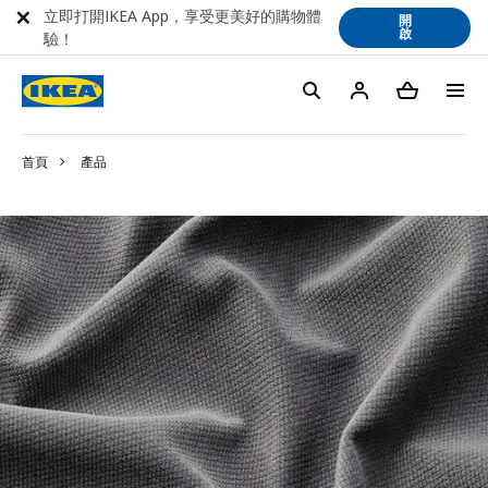
立即打開IKEA App，享受更美好的購物體
開
啟
驗！
首頁
產品