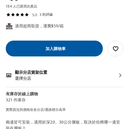
184 人已購買此產品
3 則評論
5.0
適用超商取貨，運費$59/箱
24
加入購物車
顯示分店貨架位置
選擇分店
有庫存於線上購物
321 件庫存
實際貨況與價格依各分店/通路標示為準
兩邊皆可安裝，適用於深20、30公分層板，取決於你將哪一邊安
裝在層板上