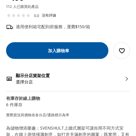
112 人已購買此產品
沒有評論
0.0
適用便利箱宅配到府服務，運費$150/箱
加入購物車
顯示分店貨架位置
選擇分店
有庫存於線上購物
6 件庫存
實際貨況與價格依各分店/通路標示為準
為儲物增添樂趣；SVENSHULT上牆式層架可讓你用不同方式安
裝，在牆上盡情揮灑創意，如打造充滿創意的圖案；既實用，又有