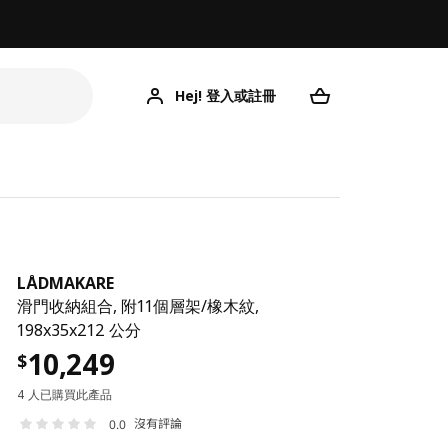
Hej! 登入或註冊
LÅDMAKARE
滑門收納組合, 附11個層架/橡木紋,
198x35x212 公分
10,249
$
4 人已購買此產品
沒有評論
0.0