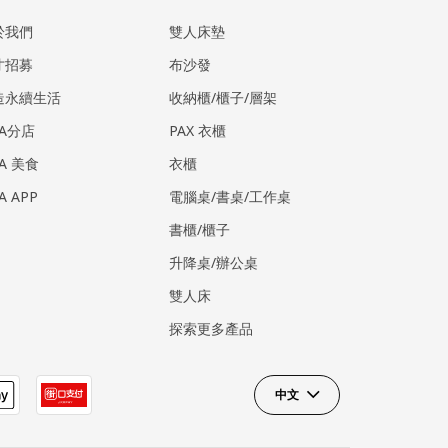
於我們
雙人床墊
才招募
布沙發
造永續生活
收納櫃/櫃子/層架
EA分店
PAX 衣櫃
EA 美食
衣櫃
EA APP
電腦桌/書桌/工作桌
書櫃/櫃子
升降桌/辦公桌
雙人床
探索更多產品
中文