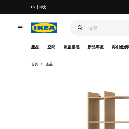
EN
中文
產品
空間
佈置靈感
新品專區
再創低價
首頁
產品