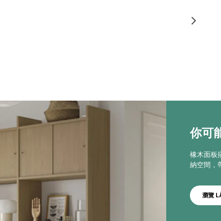
你可能
橡木面板
納空間，
瀏覽 L