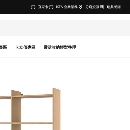
宜家卡
IKEA 企業業務
分店資訊
瑞典餐廳
專區
卡友價專區
靈活收納輕鬆整理