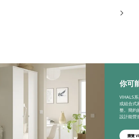
你可能
VIHA
或組合式
整。簡約
設計能營
瀏覽 V