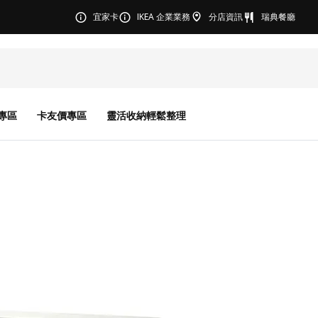
宜家卡
IKEA 企業業務
分店資訊
瑞典餐廳
專區
卡友價專區
靈活收納輕鬆整理