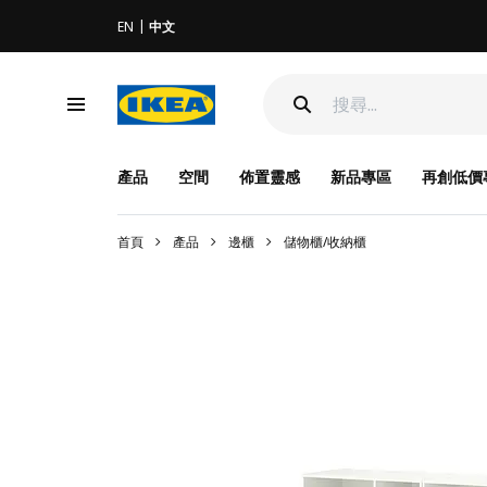
EN
中文
產品
空間
佈置靈感
新品專區
再創低價
首頁
產品
邊櫃
儲物櫃/收納櫃