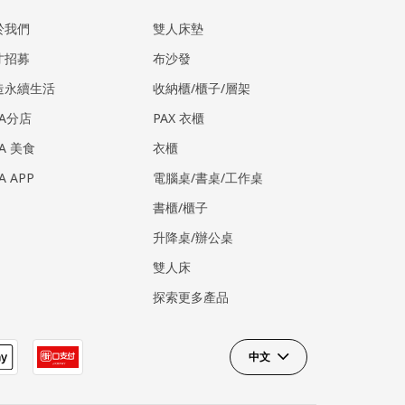
於我們
雙人床墊
才招募
布沙發
造永續生活
收納櫃/櫃子/層架
EA分店
PAX 衣櫃
EA 美食
衣櫃
EA APP
電腦桌/書桌/工作桌
書櫃/櫃子
升降桌/辦公桌
雙人床
探索更多產品
中文