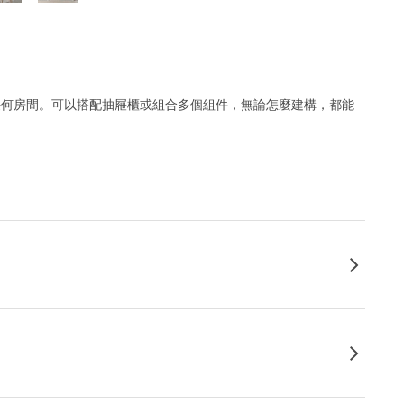
的任何房間。可以搭配抽屜櫃或組合多個組件，無論怎麼建構，都能