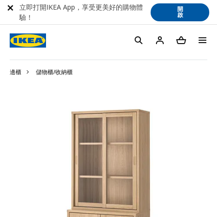
立即打開IKEA App，享受更美好的購物體
開
啟
驗！
邊櫃
儲物櫃/收納櫃