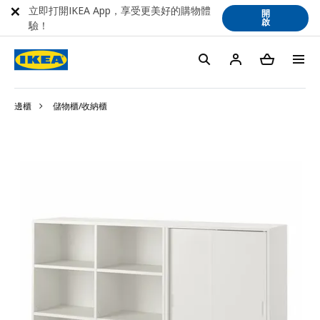
立即打開IKEA App，享受更美好的購物體
開
啟
驗！
邊櫃
儲物櫃/收納櫃