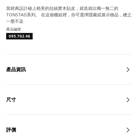
當經典設計碰上精美的拉絲實木貼皮，就造就出獨一無二的
TONSTAD系列。 在這個櫃組裡，你可選擇隱藏或展示物品，總之
一塵不染
產品編號
095.702.46
產品資訊
尺寸
評價