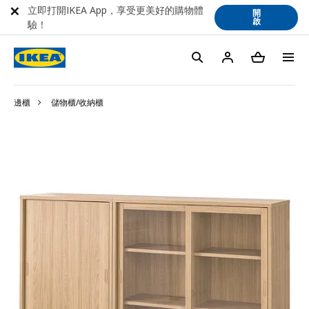
立即打開IKEA App，享受更美好的購物體
開
啟
驗！
邊櫃
儲物櫃/收納櫃