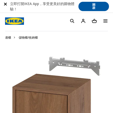
立即打開IKEA App，享受更美好的購物體
開
啟
驗！
邊櫃
儲物櫃/收納櫃