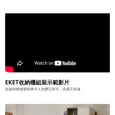
EKET收納櫃組裝示範影片
組裝時將楔形暗榫卡入預鑽孔即可，容易又快速