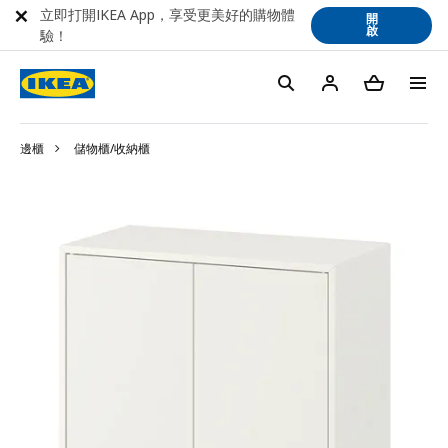
立即打開IKEA App，享受更美好的購物體
開
啟
驗！
邊櫃
儲物櫃/收納櫃