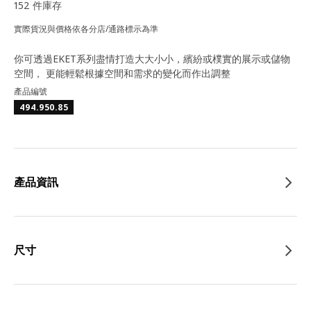
152 件庫存
實際貨況與價格依各分店/通路標示為準
你可透過EKET系列盡情打造大大小小，繽紛或樸實的展示或儲物
空間， 更能輕鬆根據空間和需求的變化而作出調整
產品編號
494.950.85
產品資訊
尺寸