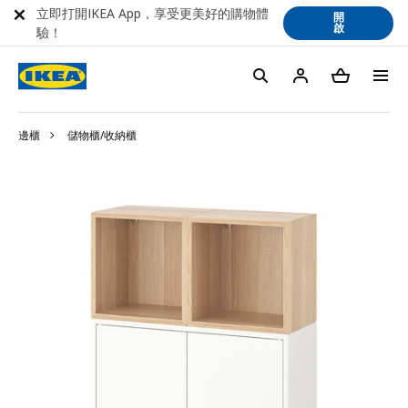
立即打開IKEA App，享受更美好的購物體
開
啟
驗！
邊櫃
儲物櫃/收納櫃