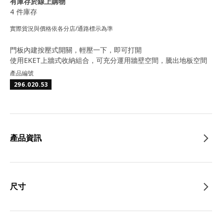
有庫存於線上購物
4 件庫存
實際貨況與價格依各分店/通路標示為準
門板內建按壓式開關，輕壓一下，即可打開
使用EKET上牆式收納組合，可充分運用牆壁空間，騰出地板空間
產品編號
296.020.53
產品資訊
尺寸