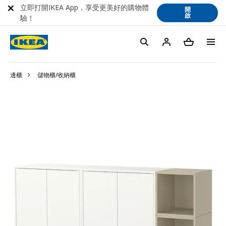
立即打開IKEA App，享受更美好的購物體
開
啟
驗！
邊櫃
儲物櫃/收納櫃