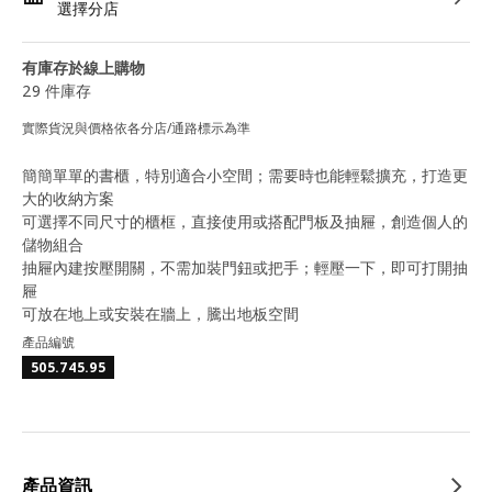
選擇分店
有庫存於線上購物
29 件庫存
實際貨況與價格依各分店/通路標示為準
簡簡單單的書櫃，特別適合小空間；需要時也能輕鬆擴充，打造更
大的收納方案
可選擇不同尺寸的櫃框，直接使用或搭配門板及抽屜，創造個人的
儲物組合
抽屜內建按壓開關，不需加裝門鈕或把手；輕壓一下，即可打開抽
屜
可放在地上或安裝在牆上，騰出地板空間
產品編號
505.745.95
產品資訊