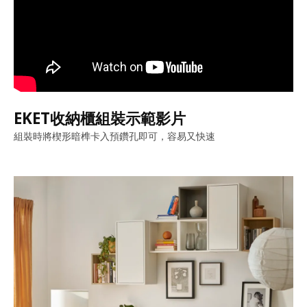
EKET收納櫃組裝示範影片
組裝時將楔形暗榫卡入預鑽孔即可，容易又快速