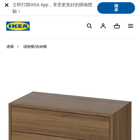
立即打開IKEA App，享受更美好的購物體
開
啟
驗！
邊櫃
儲物櫃/收納櫃