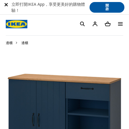
立即打開IKEA App，享受更美好的購物體
開
啟
驗！
邊櫃
邊櫃