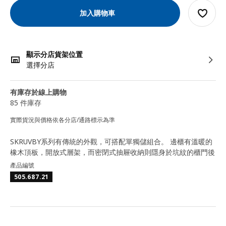
加入購物車
顯示分店貨架位置
選擇分店
有庫存於線上購物
85 件庫存
實際貨況與價格依各分店/通路標示為準
SKRUVBY系列有傳統的外觀，可搭配單獨儲組合。 邊櫃有溫暖的
橡木頂板，開放式層架，而密閉式抽屜收納則隱身於坑紋的櫃門後
產品編號
505.687.21