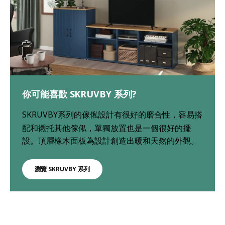
你可能喜歡 SKRUVBY 系列?
SKRUVBY
系列的
傢俬設
計有很好的磨合性
，容
易搭
配和襯托其他
傢
俬
，
單獨放置
也是
一個很好的擺
設
。
頂層橡木面板為設計創造出暖和天然的外觀
。
瀏覽 SKRUVBY 系列