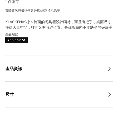
1 件庫存
實際貨況與價格依各分店/通路標示為準
KLACKENAS橡木飾面的餐具櫃設計獨特，而且有把手，桌面尺寸
提供大量空間，裡面又有收納位置。是你飯廳內不能缺少的好幫手
產品編號
705.067.51
產品資訊
尺寸