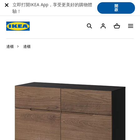
立即打開IKEA App，享受更美好的購物體
開
啟
驗！
邊櫃
邊櫃