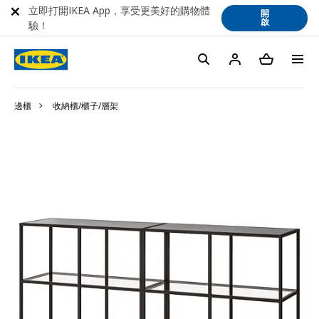
立即打開IKEA App，享受更美好的購物體
開
啟
驗！
邊櫃
收納櫃/櫃子/層架