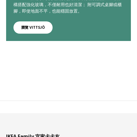
構搭配強化玻璃，不僅耐用也好清潔； 附可調式桌腳或櫃
腳，即使地面不平，也能穩固放置。
瀏覽 VITTSJÖ
IKEA Family 宜家卡卡友