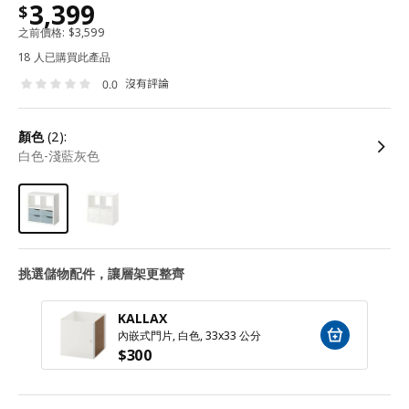
3,399
$
之前價格:
$
3,599
18 人已購買此產品
沒有評論
0.0
顏色
(2):
白色-淺藍灰色
挑選儲物配件，讓層架更整齊
KALLAX
內嵌式門片, 白色, 33x33 公分
$
300