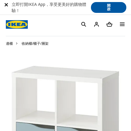
立即打開IKEA App，享受更美好的購物體
開
啟
驗！
邊櫃
收納櫃/櫃子/層架