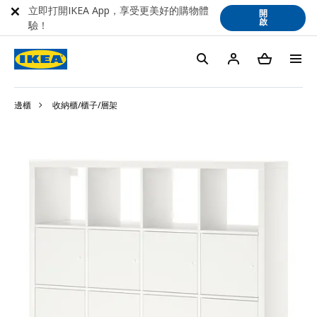
立即打開IKEA App，享受更美好的購物體
開
啟
驗！
邊櫃
收納櫃/櫃子/層架