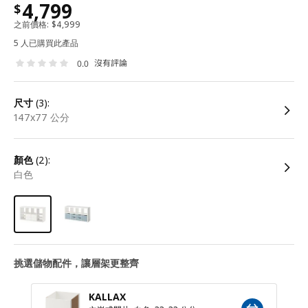
4,799
$
之前價格:
$
4,999
5 人已購買此產品
沒有評論
0.0
尺寸
(3):
147x77 公分
顏色
(2):
白色
挑選儲物配件，讓層架更整齊
KALLAX