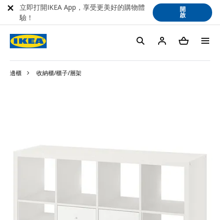
立即打開IKEA App，享受更美好的購物體
開
啟
驗！
邊櫃
收納櫃/櫃子/層架