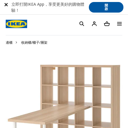
立即打開IKEA App，享受更美好的購物體
開
啟
驗！
邊櫃
收納櫃/櫃子/層架