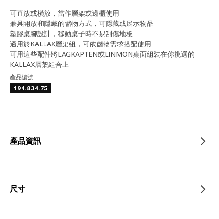
可直放或橫放，當作層架或邊櫃使用
兼具開放和隱藏的儲物方式，可隱藏或展示物品
塑膠桌腳設計，移動桌子時不易刮傷地板
適用於KALLAX層架組，可依儲物需求搭配使用
可用這些配件將LAGKAPTEN或LINMON桌面組裝在你挑選的
KALLAX層架組合上
產品編號
194.834.75
產品資訊
尺寸