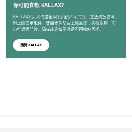
你可能喜歡 KALLAX?
KALLAX系列方便搭配同系列的不同商品，直放橫放皆可，
附上牆固定配件；雙面皆為箔皮上漆處理，美觀耐用，可
自行選購門片、隔板或是抽屜滿足不同收納需求。
瀏覽 KALLAX