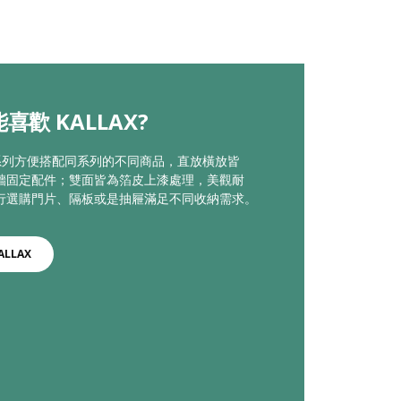
喜歡 KALLAX?
AX系列方便搭配同系列的不同商品，直放橫放皆
牆固定配件；雙面皆為箔皮上漆處理，美觀耐
行選購門片、隔板或是抽屜滿足不同收納需求。
ALLAX