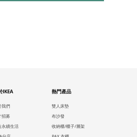
IKEA
熱門產品
於我們
雙人床墊
才招募
布沙發
造永續生活
收納櫃/櫃子/層架
EA分店
PAX 衣櫃