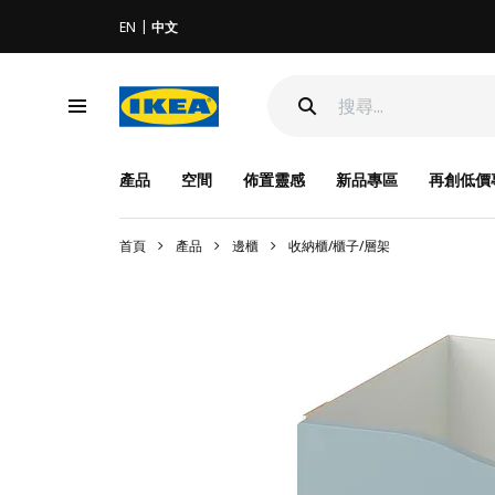
EN
中文
產品
空間
佈置靈感
新品專區
再創低價
首頁
產品
邊櫃
收納櫃/櫃子/層架