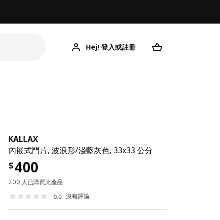
Hej! 登入或註冊
KALLAX
內嵌式門片, 波浪形/淺藍灰色, 33x33 公分
400
$
200 人已購買此產品
沒有評論
0.0