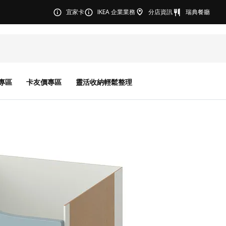
宜家卡
IKEA 企業業務
分店資訊
瑞典餐廳
專區
卡友價專區
靈活收納輕鬆整理