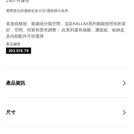
2401 件庫存
實際貨況與價格依各分店/通路標示為準
直放或橫放、靠牆或分隔空間，這款KALLAX系列都能按照你的喜
好、空間、預算和需求調整； 此系列還有抽屜、層架組、收納盒
及內部配件可供選擇
產品編號
203.518.79
產品資訊
尺寸