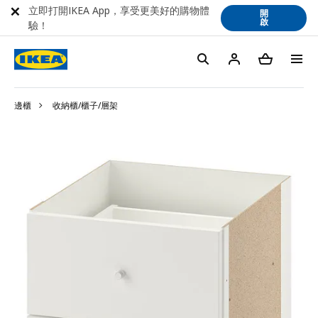
立即打開IKEA App，享受更美好的購物體
開
啟
驗！
邊櫃
收納櫃/櫃子/層架