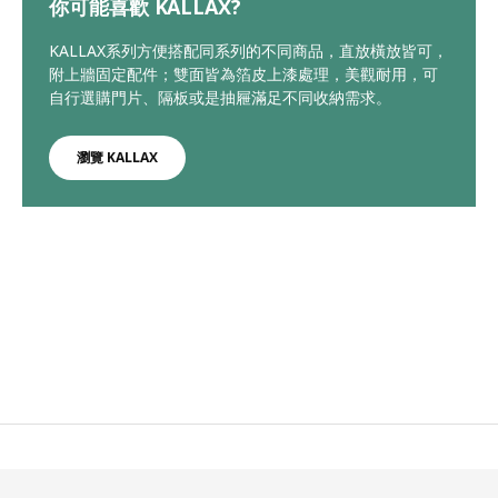
你可能喜歡 KALLAX?
KALLAX系列方便搭配同系列的不同商品，直放橫放皆可，
附上牆固定配件；雙面皆為箔皮上漆處理，美觀耐用，可
自行選購門片、隔板或是抽屜滿足不同收納需求。
瀏覽 KALLAX