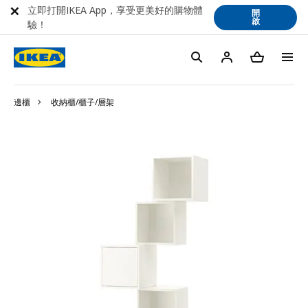
立即打開IKEA App，享受更美好的購物體
開
啟
驗！
邊櫃
收納櫃/櫃子/層架