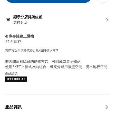
顯示分店貨架位置
選擇分店
有庫存於線上購物
46 件庫存
實際貨況與價格依各分店/通路標示為準
兼具開放和隱藏的儲物方式，可隱藏或展示物品
使用EKET上牆式收納組合，可充分運用牆壁空間，騰出地板空間
產品編號
891.888.43
產品資訊