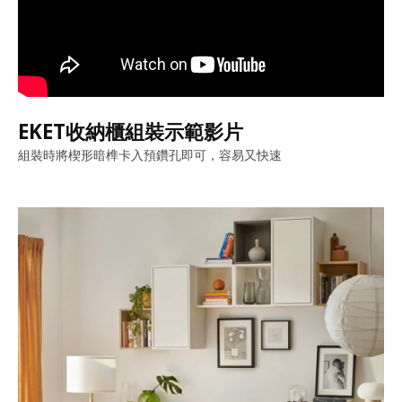
EKET收納櫃組裝示範影片
組裝時將楔形暗榫卡入預鑽孔即可，容易又快速