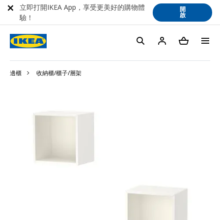
立即打開IKEA App，享受更美好的購物體
開
啟
驗！
邊櫃
收納櫃/櫃子/層架